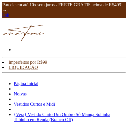
Parcele em até 10x sem juros - FRETE GRÁTIS acima de R$499!
→
link
Imperfeitos por R$99
LIQUIDAÇÃO
Página Inicial
Noivas
Vestidos Curtos e Midi
{Vera} Vestido Curto Um Ombro Só Manga Soltinha
Tubinho em Renda (Branco Off)