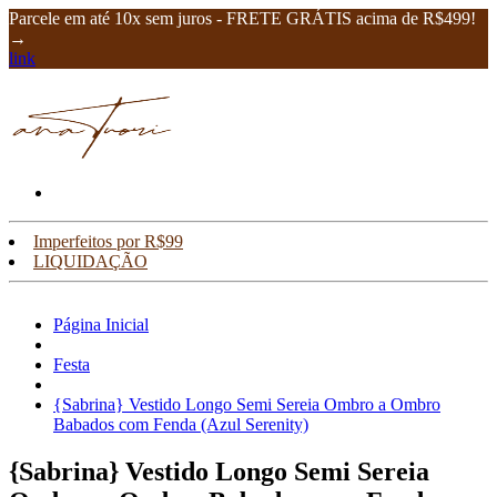
Parcele em até 10x sem juros - FRETE GRÁTIS acima de R$499!
→
link
Imperfeitos por R$99
LIQUIDAÇÃO
Página Inicial
Festa
{Sabrina} Vestido Longo Semi Sereia Ombro a Ombro
Babados com Fenda (Azul Serenity)
{Sabrina} Vestido Longo Semi Sereia