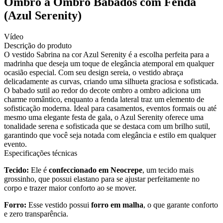
Ombro a Ombro Babados com Fenda
(Azul Serenity)
Vídeo
Descrição do produto
O vestido Sabrina na cor Azul Serenity é a escolha perfeita para a
madrinha que deseja um toque de elegância atemporal em qualquer
ocasião especial. Com seu design sereia, o vestido abraça
delicadamente as curvas, criando uma silhueta graciosa e sofisticada.
O babado sutil ao redor do decote ombro a ombro adiciona um
charme romântico, enquanto a fenda lateral traz um elemento de
sofisticação moderna. Ideal para casamentos, eventos formais ou até
mesmo uma elegante festa de gala, o Azul Serenity oferece uma
tonalidade serena e sofisticada que se destaca com um brilho sutil,
garantindo que você seja notada com elegância e estilo em qualquer
evento.
Especificações técnicas
Tecido:
Ele é
confeccionado em Neocrepe
, um tecido mais
grossinho, que possui elastano para se ajustar perfeitamente no
corpo e trazer maior conforto ao se mover.
Forro:
Esse vestido possui
forro em malha
, o que garante conforto
e zero transparência.