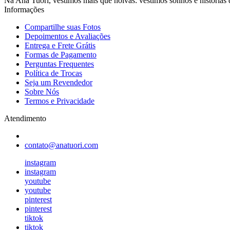
Na Ana Tuori, vestimos mais que noivas: vestimos sonhos e histórias
Informações
Compartilhe suas Fotos
Depoimentos e Avaliações
Entrega e Frete Grátis
Formas de Pagamento
Perguntas Frequentes
Política de Trocas
Seja um Revendedor
Sobre Nós
Termos e Privacidade
Atendimento
contato@anatuori.com
instagram
instagram
youtube
youtube
pinterest
pinterest
tiktok
tiktok