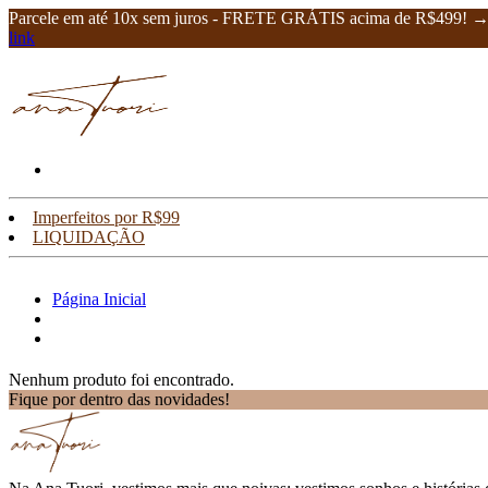
Parcele em até 10x sem juros - FRETE GRÁTIS acima de R$499! 
link
Imperfeitos por R$99
LIQUIDAÇÃO
Página Inicial
Nenhum produto foi encontrado.
Fique por dentro das novidades!