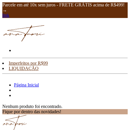
Parcele em até 10x sem juros - FRETE GRÁTIS acima de R$499!
→
link
Imperfeitos por R$99
LIQUIDAÇÃO
Página Inicial
Nenhum produto foi encontrado.
Fique por dentro das novidades!