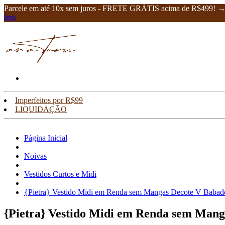
Parcele em até 10x sem juros - FRETE GRÁTIS acima de R$499! 
link
Imperfeitos por R$99
LIQUIDAÇÃO
Página Inicial
Noivas
Vestidos Curtos e Midi
{Pietra} Vestido Midi em Renda sem Mangas Decote V Babado
{Pietra} Vestido Midi em Renda sem Mang