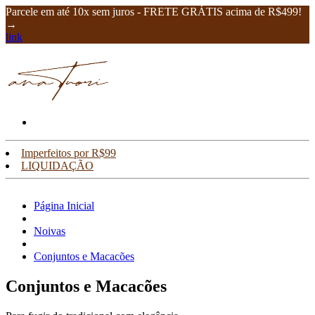
Parcele em até 10x sem juros - FRETE GRÁTIS acima de R$499!
→
link
Imperfeitos por R$99
LIQUIDAÇÃO
Página Inicial
Noivas
Conjuntos e Macacões
Conjuntos e Macacões