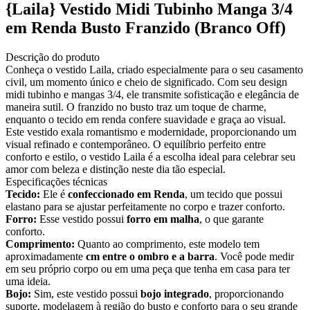
{Laila} Vestido Midi Tubinho Manga 3/4
em Renda Busto Franzido (Branco Off)
Descrição do produto
Conheça o vestido Laila, criado especialmente para o seu casamento
civil, um momento único e cheio de significado. Com seu design
midi tubinho e mangas 3/4, ele transmite sofisticação e elegância de
maneira sutil. O franzido no busto traz um toque de charme,
enquanto o tecido em renda confere suavidade e graça ao visual.
Este vestido exala romantismo e modernidade, proporcionando um
visual refinado e contemporâneo. O equilíbrio perfeito entre
conforto e estilo, o vestido Laila é a escolha ideal para celebrar seu
amor com beleza e distinção neste dia tão especial.
Especificações técnicas
Tecido:
Ele é
confeccionado em Renda
, um tecido que possui
elastano para se ajustar perfeitamente no corpo e trazer conforto.
Forro:
Esse vestido possui
forro em malha
, o que garante
conforto.
Comprimento:
Quanto ao comprimento, este modelo tem
aproximadamente
cm entre o ombro e a barra
. Você pode medir
em seu próprio corpo ou em uma peça que tenha em casa para ter
uma ideia.
Bojo:
Sim, este vestido possui
bojo integrado
, proporcionando
suporte, modelagem à região do busto e conforto para o seu grande