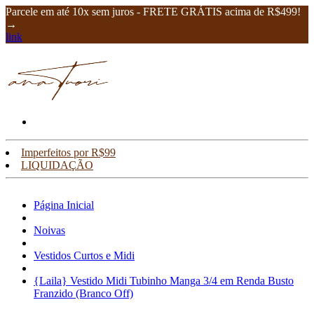
Parcele em até 10x sem juros - FRETE GRÁTIS acima de R$499!
→
link
Imperfeitos por R$99
LIQUIDAÇÃO
Página Inicial
Noivas
Vestidos Curtos e Midi
{Laila} Vestido Midi Tubinho Manga 3/4 em Renda Busto
Franzido (Branco Off)