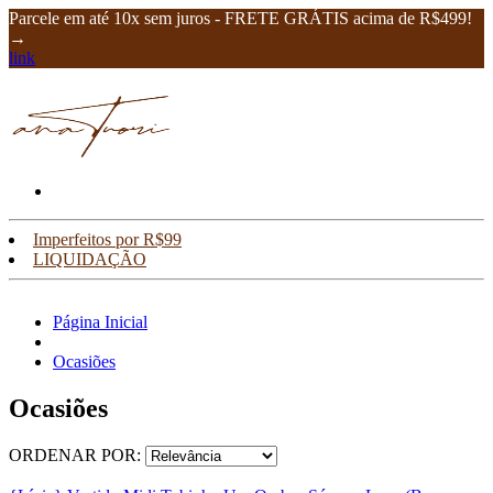
Parcele em até 10x sem juros - FRETE GRÁTIS acima de R$499!
→
link
Imperfeitos por R$99
LIQUIDAÇÃO
Página Inicial
Ocasiões
Ocasiões
ORDENAR POR: