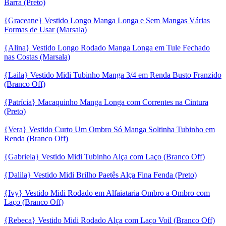
Barra (Preto)
{Graceane} Vestido Longo Manga Longa e Sem Mangas Várias
Formas de Usar (Marsala)
{Alina} Vestido Longo Rodado Manga Longa em Tule Fechado
nas Costas (Marsala)
{Laila} Vestido Midi Tubinho Manga 3/4 em Renda Busto Franzido
(Branco Off)
{Patrícia} Macaquinho Manga Longa com Correntes na Cintura
(Preto)
{Vera} Vestido Curto Um Ombro Só Manga Soltinha Tubinho em
Renda (Branco Off)
{Gabriela} Vestido Midi Tubinho Alça com Laço (Branco Off)
{Dalila} Vestido Midi Brilho Paetês Alça Fina Fenda (Preto)
{Ivy} Vestido Midi Rodado em Alfaiataria Ombro a Ombro com
Laço (Branco Off)
{Rebeca} Vestido Midi Rodado Alça com Laço Voil (Branco Off)