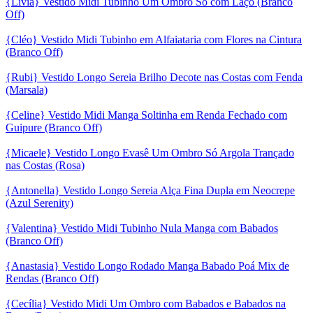
{Lívia} Vestido Midi Tubinho Um Ombro Só com Laço (Branco
Off)
{Cléo} Vestido Midi Tubinho em Alfaiataria com Flores na Cintura
(Branco Off)
{Rubi} Vestido Longo Sereia Brilho Decote nas Costas com Fenda
(Marsala)
{Celine} Vestido Midi Manga Soltinha em Renda Fechado com
Guipure (Branco Off)
{Micaele} Vestido Longo Evasê Um Ombro Só Argola Trançado
nas Costas (Rosa)
{Antonella} Vestido Longo Sereia Alça Fina Dupla em Neocrepe
(Azul Serenity)
{Valentina} Vestido Midi Tubinho Nula Manga com Babados
(Branco Off)
{Anastasia} Vestido Longo Rodado Manga Babado Poá Mix de
Rendas (Branco Off)
{Cecília} Vestido Midi Um Ombro com Babados e Babados na