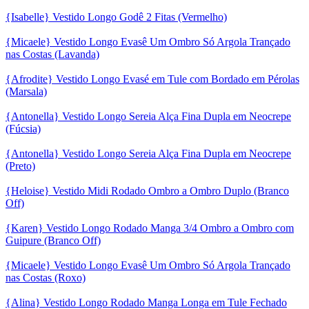
{Isabelle} Vestido Longo Godê 2 Fitas (Vermelho)
{Micaele} Vestido Longo Evasê Um Ombro Só Argola Trançado
nas Costas (Lavanda)
{Afrodite} Vestido Longo Evasé em Tule com Bordado em Pérolas
(Marsala)
{Antonella} Vestido Longo Sereia Alça Fina Dupla em Neocrepe
(Fúcsia)
{Antonella} Vestido Longo Sereia Alça Fina Dupla em Neocrepe
(Preto)
{Heloise} Vestido Midi Rodado Ombro a Ombro Duplo (Branco
Off)
{Karen} Vestido Longo Rodado Manga 3/4 Ombro a Ombro com
Guipure (Branco Off)
{Micaele} Vestido Longo Evasê Um Ombro Só Argola Trançado
nas Costas (Roxo)
{Alina} Vestido Longo Rodado Manga Longa em Tule Fechado